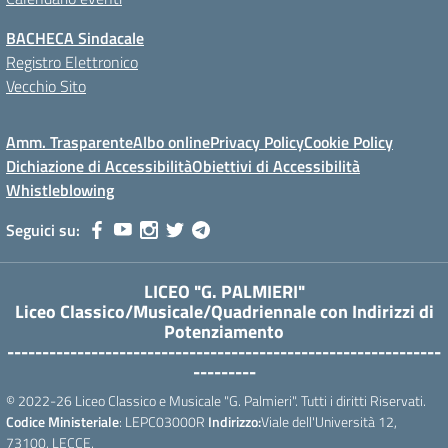
BACHECA Sindacale
Registro Elettronico
Vecchio Sito
Amm. Trasparente
Albo online
Privacy Policy
Cookie Policy
Dichiazione di Accessibilità
Obiettivi di Accessibilità
Whistleblowing
Seguici su:
LICEO "G. PALMIERI"
Liceo Classico/Musicale/Quadriennale con Indirizzi di
Potenziamento
--------------------------------------------------------------
---------
© 2022-26 Liceo Classico e Musicale "G. Palmieri". Tutti i diritti Riservati.
Codice Ministeriale
: LEPC03000R
Indirizzo:
Viale dell'Università 12,
73100, LECCE.