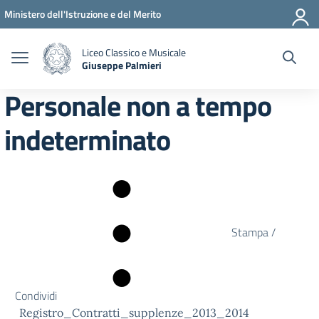
Vai ai contenuti
Vai al menu di navigazione
Vai al footer
Ministero dell'Istruzione e del Merito
Liceo Classico e Musicale
Giuseppe Palmieri
— Visita la pagina iniziale della scuola
Personale non a tempo
indeterminato
Stampa /
Condividi
Registro_Contratti_supplenze_2013_2014