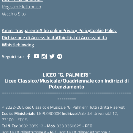
Registro Elettronico
Vecchio Sito
Amm. Trasparente
Albo online
Privacy Policy
Cookie Policy
Dichiazione di Accessibilità
Obiettivi di Accessibilità
Whistleblowing
Seguici su:
LICEO "G. PALMIERI"
Liceo Classico/Musicale/Quadriennale con Indirizzi di
Potenziamento
--------------------------------------------------------------
---------
© 2022-26 Liceo Classico e Musicale "G. Palmieri". Tutti i diritti Riservati.
Codice Ministeriale
: LEPC03000R
Indirizzo:
Viale dell'Università 12,
73100, LECCE.
Tel.& Fax
0832.305912 -
Mob.
333.3360625 -
PEO
:
lepc03000r@istruzione.it -
PEC
: lepc03000r@pec.istruzione.it