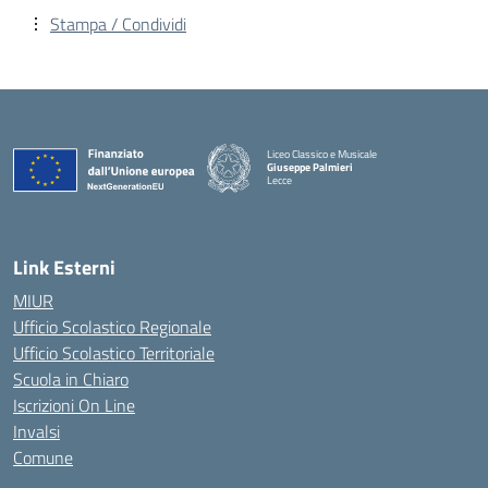
Stampa / Condividi
Liceo Classico e Musicale
Giuseppe Palmieri
Lecce
— Visita la pagina iniziale della scuola
Link Esterni
MIUR
Ufficio Scolastico Regionale
Ufficio Scolastico Territoriale
Scuola in Chiaro
Iscrizioni On Line
Invalsi
Comune