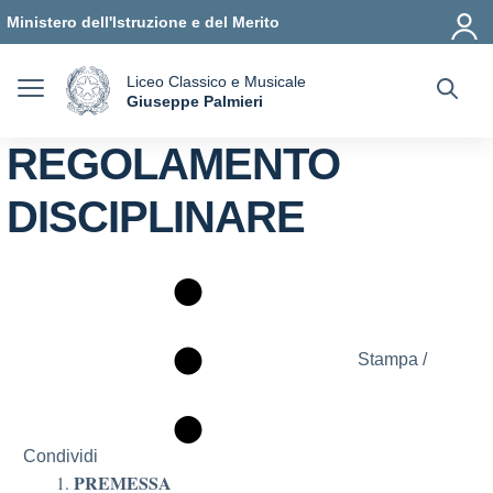
Vai ai contenuti
Vai al menu di navigazione
Vai al footer
Ministero dell'Istruzione e del Merito
Liceo Classico e Musicale
a
Giuseppe Palmieri
— Visita la pagina iniziale della scuola
REGOLAMENTO
DISCIPLINARE
Stampa /
Condividi
PREMESSA