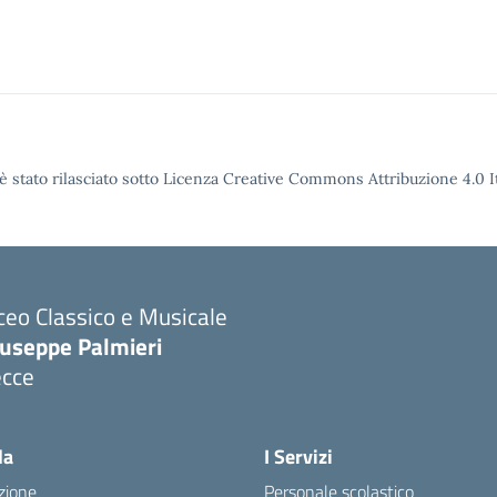
è stato rilasciato sotto Licenza Creative Commons Attribuzione 4.0 It
ceo Classico e Musicale
iuseppe Palmieri
ecce
Visita la pagina iniziale della scuola
la
I Servizi
zione
Personale scolastico