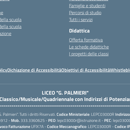
Famiglie e studenti
ne
Percorsi di studio
della scuola
Tutti i servizi
della scuola
Didattica
azione
Offerta formativa
Le schede didattiche
I progetti delle classi
licy
Dichiazione di Accessibilità
Obiettivi di Accessibilità
Whistleb
LICEO "G. PALMIERI"
 Classico/Musicale/Quadriennale con Indirizzi di Potenzi
----------------------------------------------------------------
almieri". Tutti i diritti Riservati.
Codice Ministeriale
: LEPC03000R
Indirizzo
5912 -
Mob.
333.3360625 -
PEO
: lepc03000r@istruzione.it -
PEC
: lepc0300
voco Fatturazione
UFIX7A -
Codice Meccanografico
: LEPC03000R -
Codice I