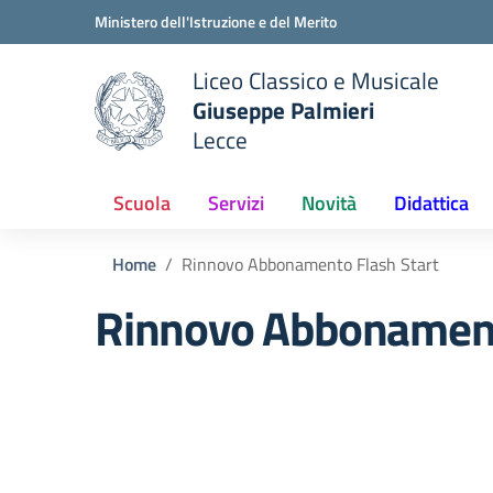
Vai ai contenuti
Vai al menu di navigazione
Vai al footer
Ministero dell'Istruzione e del Merito
Liceo Classico e Musicale
Giuseppe Palmieri
Lecce
e della scuola
— Visita la pagina iniziale del
Scuola
Servizi
Novità
Didattica
Home
Rinnovo Abbonamento Flash Start
Rinnovo Abbonament