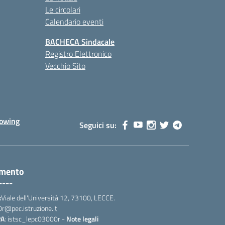
Le circolari
Calendario eventi
BACHECA Sindacale
Registro Elettronico
Vecchio Sito
lowing
Seguici su:
amento
----
:
Viale dell'Università 12, 73100, LECCE.
0r@pec.istruzione.it
PA
: istsc_lepc03000r -
Note legali