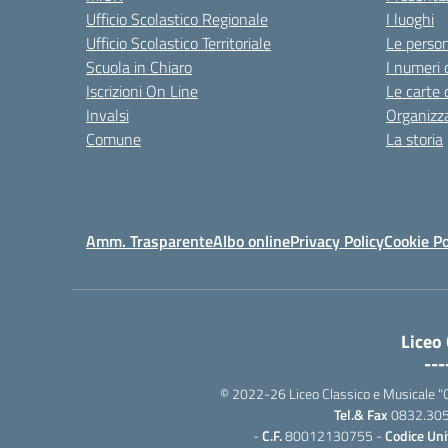
Ufficio Scolastico Regionale
I luoghi
Ufficio Scolastico Territoriale
Le perso
Scuola in Chiaro
I numeri 
Iscrizioni On Line
Le carte 
Invalsi
Organizz
Comune
La storia
Amm. Trasparente
Albo online
Privacy Policy
Cookie Po
Liceo
---
© 2022-26 Liceo Classico e Musicale "G. P
Tel.& Fax
0832.30
-
C.F.
80012130755 -
Codice Uni