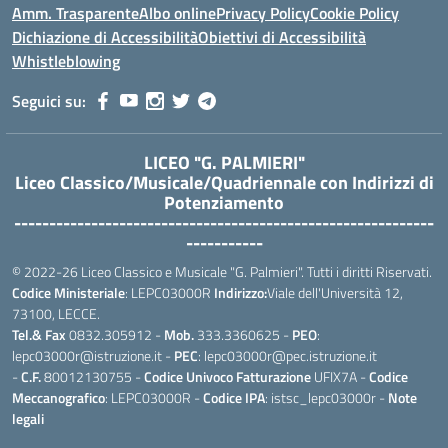
Amm. Trasparente
Albo online
Privacy Policy
Cookie Policy
Dichiazione di Accessibilità
Obiettivi di Accessibilità
Whistleblowing
Seguici su:
LICEO "G. PALMIERI"
Liceo Classico/Musicale/Quadriennale con Indirizzi di
Potenziamento
------------------------------------------------------------
-----------
© 2022-26 Liceo Classico e Musicale "G. Palmieri". Tutti i diritti Riservati.
Codice Ministeriale
: LEPC03000R
Indirizzo:
Viale dell'Università 12,
73100, LECCE.
Tel.& Fax
0832.305912 -
Mob.
333.3360625 -
PEO
:
lepc03000r@istruzione.it -
PEC
: lepc03000r@pec.istruzione.it
-
C.F.
80012130755 -
Codice Univoco Fatturazione
UFIX7A -
Codice
Meccanografico
: LEPC03000R -
Codice IPA
: istsc_lepc03000r -
Note
legali