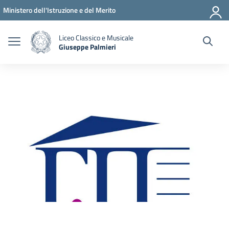
Vai ai contenuti
Vai al menu di navigazione
Vai al footer
Ministero dell'Istruzione e del Merito
Liceo Classico e Musicale
Giuseppe Palmieri
— Visita la pagina iniziale della scuola