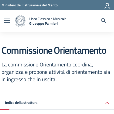
Vai ai contenuti
Vai al menu di navigazione
Vai al footer
Ministero dell'Istruzione e del Merito
Liceo Classico e Musicale
Giuseppe Palmieri
— Visita la pagina iniziale della scuola
Commissione Orientamento
La commissione Orientamento coordina,
organizza e propone attività di orientamento sia
in ingresso che in uscita.
Indice della struttura