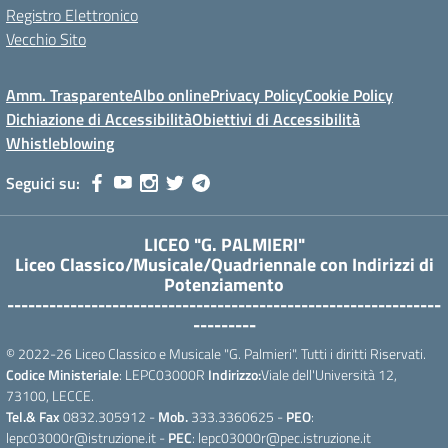
Registro Elettronico
Vecchio Sito
Amm. Trasparente
Albo online
Privacy Policy
Cookie Policy
Dichiazione di Accessibilità
Obiettivi di Accessibilità
Whistleblowing
Seguici su:
LICEO "G. PALMIERI"
Liceo Classico/Musicale/Quadriennale con Indirizzi di
Potenziamento
--------------------------------------------------------------
---------
© 2022-26 Liceo Classico e Musicale "G. Palmieri". Tutti i diritti Riservati.
Codice Ministeriale
: LEPC03000R
Indirizzo:
Viale dell'Università 12,
73100, LECCE.
Tel.& Fax
0832.305912 -
Mob.
333.3360625 -
PEO
:
lepc03000r@istruzione.it -
PEC
: lepc03000r@pec.istruzione.it