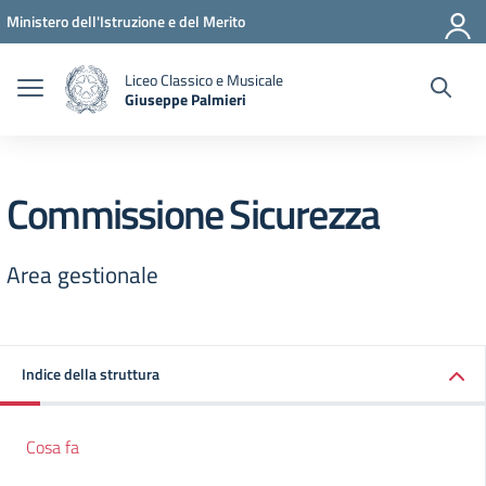
Vai ai contenuti
Vai al menu di navigazione
Vai al footer
Ministero dell'Istruzione e del Merito
Liceo Classico e Musicale
Giuseppe Palmieri
— Visita la pagina iniziale della scuola
Commissione Sicurezza
Area gestionale
Indice della struttura
Cosa fa