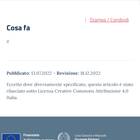
Stampa / Condividi
Cosa fa
z
Pubblicato:
13.07.2022
-
Revisione:
18.12.2022
Eccetto dove diversamente specificato, questo articolo è stato
rilasciato sotto Licenza Creative Commons Attribuzione 4.0
Italia.
Liceo Classico e Musicale
Giuseppe Palmieri