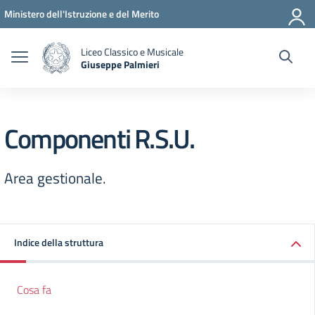
Vai ai contenuti
Vai al menu di navigazione
Vai al footer
Ministero dell'Istruzione e del Merito
Liceo Classico e Musicale
Giuseppe Palmieri
— Visita la pagina iniziale della scuola
Componenti R.S.U.
Area gestionale.
Indice della struttura
Cosa fa