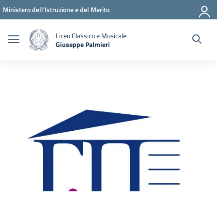
Vai ai contenuti
Vai al menu di navigazione
Vai al footer
Ministero dell'Istruzione e del Merito
Liceo Classico e Musicale
Giuseppe Palmieri
— Visita la pagina iniziale della scuola