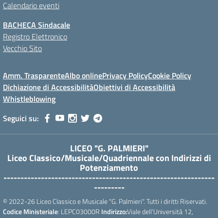
Calendario eventi
BACHECA Sindacale
Registro Elettronico
Vecchio Sito
Amm. Trasparente
Albo online
Privacy Policy
Cookie Policy
Dichiazione di Accessibilità
Obiettivi di Accessibilità
Whistleblowing
Seguici su:
LICEO "G. PALMIERI"
Liceo Classico/Musicale/Quadriennale con Indirizzi di
Potenziamento
--------------------------------------------------------------
---------
© 2022-26 Liceo Classico e Musicale "G. Palmieri". Tutti i diritti Riservati.
Codice Ministeriale
: LEPC03000R
Indirizzo:
Viale dell'Università 12,