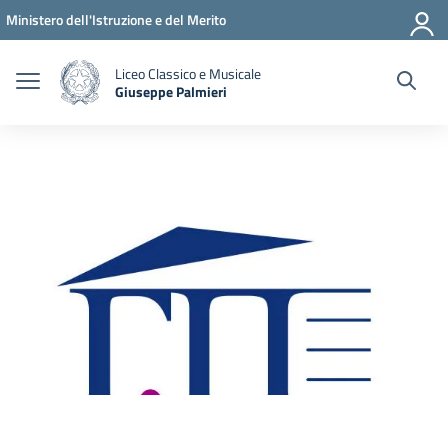
Vai ai contenuti
Vai al menu di navigazione
Vai al footer
Ministero dell'Istruzione e del Merito
Liceo Classico e Musicale
Giuseppe Palmieri
— Visita la pagina iniziale della scuola