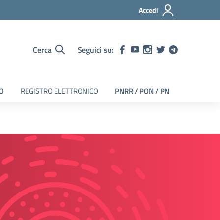
Accedi
Cerca
Seguici su:
EO
REGISTRO ELETTRONICO
PNRR / PON / PN