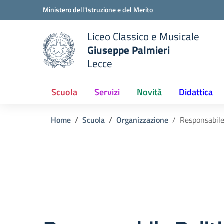
Vai ai contenuti
Vai al menu di navigazione
Vai al footer
Ministero dell'Istruzione e del Merito
Liceo Classico e Musicale
Giuseppe Palmieri
Lecce
e della scuola
— Visita la pagina iniziale del
Scuola
Servizi
Novità
Didattica
Home
Scuola
Organizzazione
Responsabile 