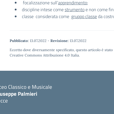
focalizzazione sull’
apprendimento
;
discipline intese come
strumento
e non come fin
classe considerata come
gruppo classe
da costr
Pubblicato:
13.07.2022
-
Revisione:
13.07.2022
Eccetto dove diversamente specificato, questo articolo è stato 
Creative Commons Attribuzione 4.0 Italia.
ceo Classico e Musicale
iuseppe Palmieri
ecce
Visita la pagina iniziale della scuola