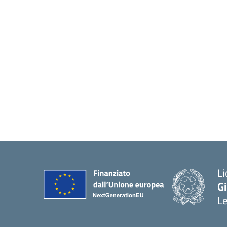
Li
G
L
— 