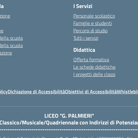
la
I Servizi
zione
Personale scolastico
Famiglie e studenti
ne
Percorsi di studio
della scuola
Tutti i servizi
della scuola
Didattica
azione
Offerta formativa
Le schede didattiche
I progetti delle classi
licy
Dichiazione di Accessibilità
Obiettivi di Accessibilità
Whistleb
LICEO "G. PALMIERI"
 Classico/Musicale/Quadriennale con Indirizzi di Potenzi
----------------------------------------------------------------