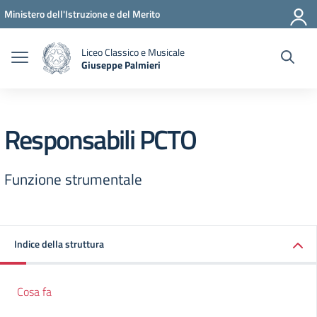
Vai ai contenuti
Vai al menu di navigazione
Vai al footer
Ministero dell'Istruzione e del Merito
Liceo Classico e Musicale
Giuseppe Palmieri
— Visita la pagina iniziale della scuola
Responsabili PCTO
Funzione strumentale
Indice della struttura
Cosa fa