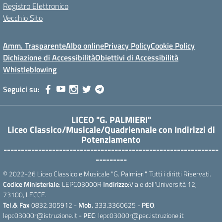
Registro Elettronico
Vecchio Sito
Amm. Trasparente
Albo online
Privacy Policy
Cookie Policy
Dichiazione di Accessibilità
Obiettivi di Accessibilità
Whistleblowing
Seguici su:
LICEO "G. PALMIERI"
Liceo Classico/Musicale/Quadriennale con Indirizzi di
Potenziamento
--------------------------------------------------------------
---------
© 2022-26 Liceo Classico e Musicale "G. Palmieri". Tutti i diritti Riservati.
Codice Ministeriale
: LEPC03000R
Indirizzo:
Viale dell'Università 12,
73100, LECCE.
Tel.& Fax
0832.305912 -
Mob.
333.3360625 -
PEO
:
lepc03000r@istruzione.it -
PEC
: lepc03000r@pec.istruzione.it