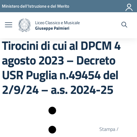
Vai ai contenuti
Vai al menu di navigazione
Vai al footer
Ministero dell'Istruzione e del Merito
Liceo Classico e Musicale
Giuseppe Palmieri
— Visita la pagina iniziale della scuola
Tirocini di cui al DPCM 4
agosto 2023 – Decreto
USR Puglia n.49454 del
2/9/24 – a.s. 2024-25
Stampa /