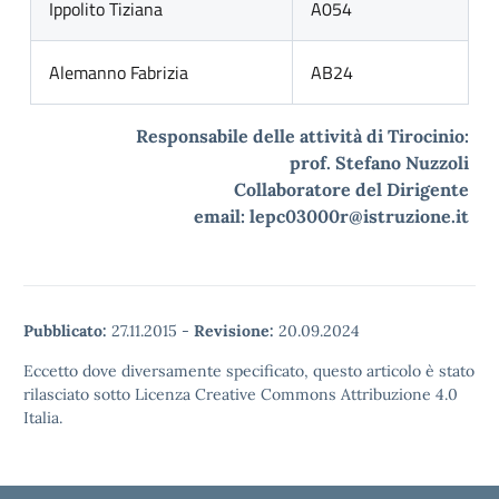
Ippolito Tiziana
A054
Alemanno Fabrizia
AB24
Responsabile delle attività di Tirocinio:
prof. Stefano Nuzzoli
Collaboratore del Dirigente
email:
lepc03000r@istruzione.it
Pubblicato:
27.11.2015
-
Revisione:
20.09.2024
Eccetto dove diversamente specificato, questo articolo è stato
rilasciato sotto Licenza Creative Commons Attribuzione 4.0
Italia.