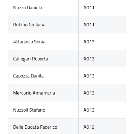
Nuzzo Daniela
A011
Rubino Giuliana
A011
Attanasio Sonia
A013
Callegari Roberta
A013
Capozza Danila
A013
Mercurio Annamaria
A013
Nuzzoli Stefano
A013
Della Ducata Federico
A019