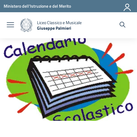
Vai ai contenuti
Vai al menu di navigazione
Vai al footer
Ministero dell'Istruzione e del Merito
Liceo Classico e Musicale
Giuseppe Palmieri
— Visita la pagina iniziale della scuola