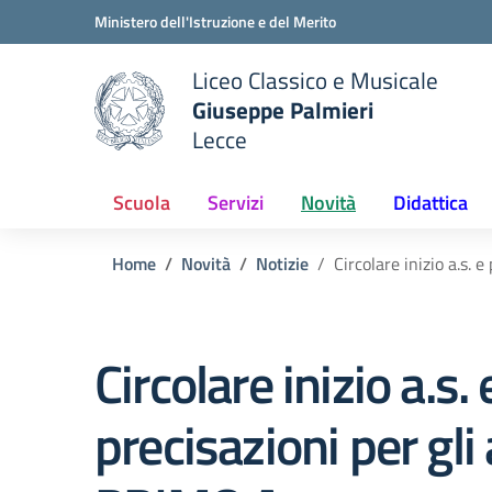
Vai ai contenuti
Vai al menu di navigazione
Vai al footer
Ministero dell'Istruzione e del Merito
Liceo Classico e Musicale
Giuseppe Palmieri
Lecce
e della scuola
— Visita la pagina iniziale del
Scuola
Servizi
Novità
Didattica
Home
Novità
Notizie
Circolare inizio a.s. 
Circolare inizio a.s. 
precisazioni per gli 