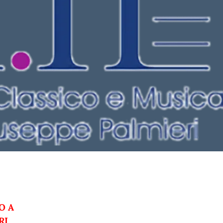
O A
RI