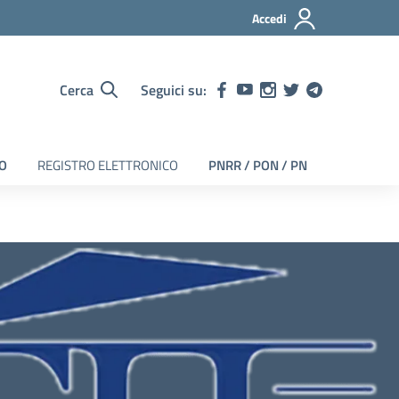
Accedi
Cerca
Seguici su:
EO
REGISTRO ELETTRONICO
PNRR / PON / PN