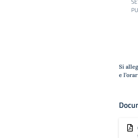
SE
PU
Si alle
e l’ora
Docu