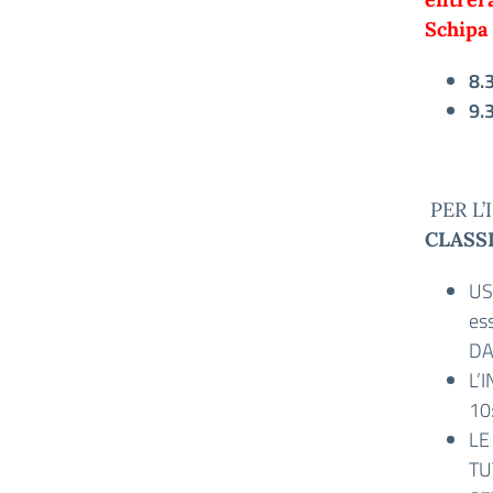
Schipa
8.
9.
PER L
CLASS
US
es
DA
L’
10
LE
TU