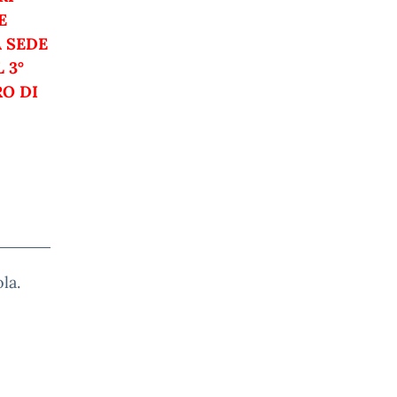
E
A SEDE
 3°
RO DI
denti
la.