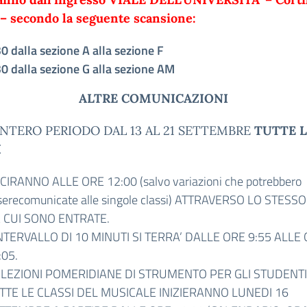
 – secondo la seguente scansione:
30
dalla
sezione
A
alla
sezione
F
30
dalla
sezione
G
alla
sezione
AM
ALTRE
COMUNICAZIONI
’INTERO PERIODO DAL 13 AL 21 SETTEMBRE
TUTTE L
I
CIRANNO ALLE ORE 12:00 (salvo variazioni che potrebbero
serecomunicate alle singole classi) ATTRAVERSO LO STESS
 CUI SONO ENTRATE.
INTERVALLO DI 10 MINUTI SI TERRA’ DALLE ORE 9:55 ALLE
:05.
 LEZIONI POMERIDIANE DI STRUMENTO PER GLI STUDENTI
TTE LE CLASSI DEL MUSICALE INIZIERANNO LUNEDI 16