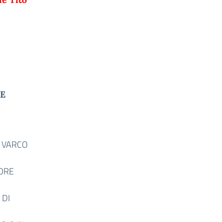
E
O VARCO
 ORE
 DI