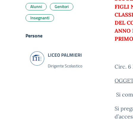
Alunni
Genitori
FIGLI 
CLASS
Insegnanti
DEL C
ANNO 
Persone
PRIMO
Dirigente Scolastico
Circ. 
OGGET
Si com
Si preg
d’acces