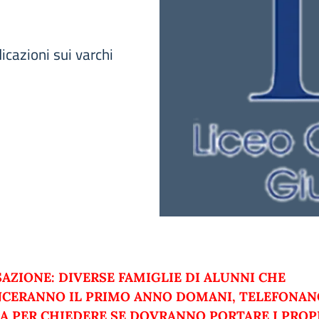
dicazioni sui varchi
SAZIONE: DIVERSE FAMIGLIE DI ALUNNI CHE
CERANNO IL PRIMO ANNO DOMANI, TELEFONAN
A PER CHIEDERE SE DOVRANNO PORTARE I PROP