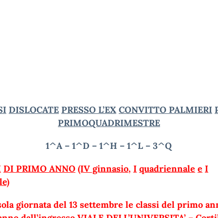
SI
DISLOCATE
PRESSO L’EX
CONVITTO PALMIERI
PRIMO
QUADRIMESTRE
1^A
–
1^D
–
1^H
–
1^L
– 3^Q
I
DI PRIMO ANNO
(IV ginnasio,
I
quadriennale
e
I
le)
sola giornata del 13 settembre le classi del primo an
anno dall’ingresso VIALE DELL’UNIVERSITA’ – Cortil