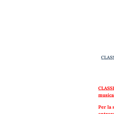
CLAS
CLASS
musica
Per la 
entrer