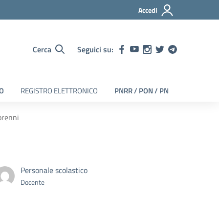
Accedi
Cerca
Seguici su:
EO
REGISTRO ELETTRONICO
PNRR / PON / PN
orenni
Personale scolastico
Docente