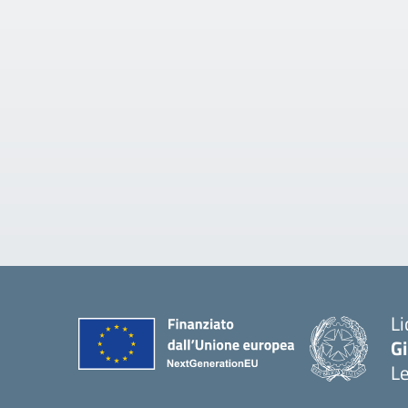
Li
G
L
— 