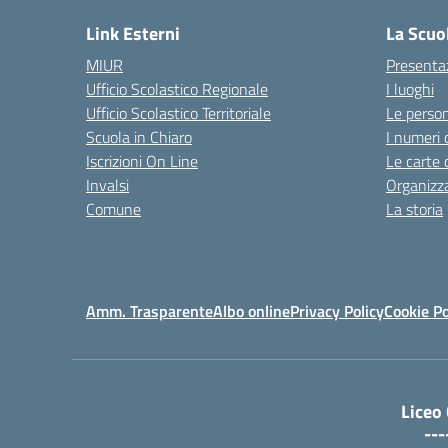
Link Esterni
La Scuo
MIUR
Presenta
Ufficio Scolastico Regionale
I luoghi
Ufficio Scolastico Territoriale
Le perso
Scuola in Chiaro
I numeri 
Iscrizioni On Line
Le carte 
Invalsi
Organizz
Comune
La storia
Amm. Trasparente
Albo online
Privacy Policy
Cookie Po
Liceo
---