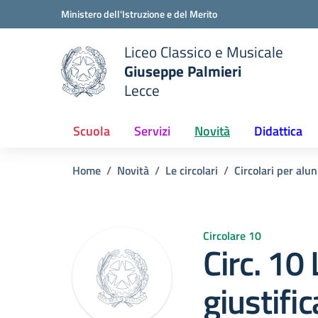
Vai ai contenuti
Vai al menu di navigazione
Vai al footer
Ministero dell'Istruzione e del Merito
Liceo Classico e Musicale
Giuseppe Palmieri
Lecce
e della scuola
— Visita la pagina iniziale del
Scuola
Servizi
Novità
Didattica
Home
Novità
Le circolari
Circolari per alun
Circolare 10
Circ. 10 
giustific