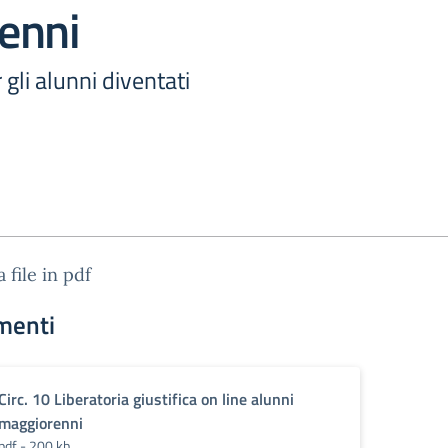
enni
gli alunni diventati
a file in pdf
menti
Circ. 10 Liberatoria giustifica on line alunni
maggiorenni
pdf - 200 kb