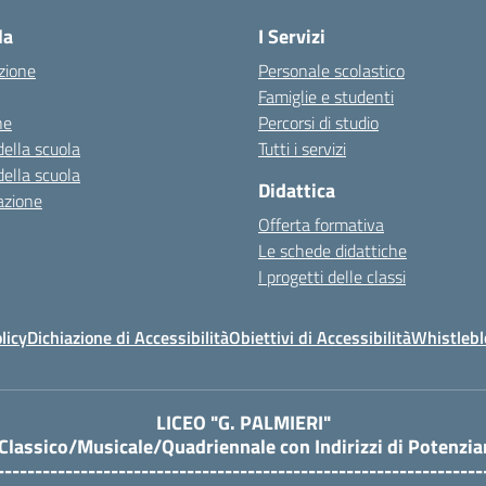
la
I Servizi
zione
Personale scolastico
Famiglie e studenti
ne
Percorsi di studio
della scuola
Tutti i servizi
della scuola
Didattica
azione
Offerta formativa
Le schede didattiche
I progetti delle classi
licy
Dichiazione di Accessibilità
Obiettivi di Accessibilità
Whistleb
LICEO "G. PALMIERI"
 Classico/Musicale/Quadriennale con Indirizzi di Potenzi
----------------------------------------------------------------