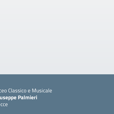
ceo Classico e Musicale
iuseppe Palmieri
ecce
Visita la pagina iniziale della scuola