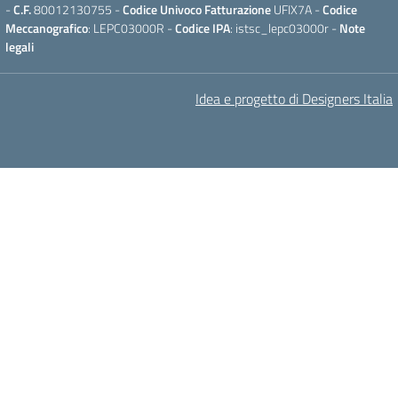
-
C.F.
80012130755 -
Codice Univoco Fatturazione
UFIX7A -
Codice
Meccanografico
: LEPC03000R -
Codice IPA
: istsc_lepc03000r -
Note
legali
Idea e progetto di Designers Italia