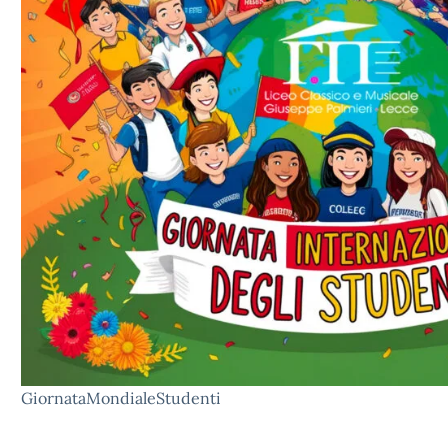
GiornataMondialeStudenti