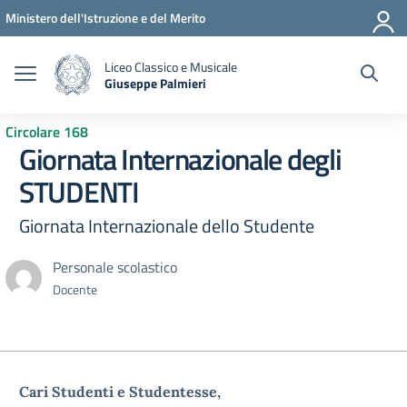
Vai ai contenuti
Vai al menu di navigazione
Vai al footer
Ministero dell'Istruzione e del Merito
Liceo Classico e Musicale
Giuseppe Palmieri
— Visita la pagina iniziale della scuola
Circolare 168
Giornata Internazionale degli
STUDENTI
Giornata Internazionale dello Studente
Personale scolastico
Docente
Cari Studenti e Studentesse,