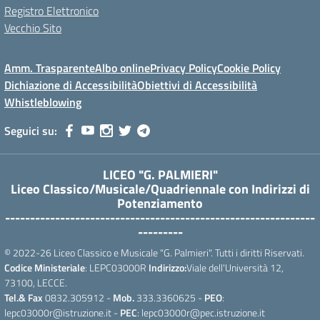
Registro Elettronico
Vecchio Sito
Amm. Trasparente
Albo online
Privacy Policy
Cookie Policy
Dichiazione di Accessibilità
Obiettivi di Accessibilità
Whistleblowing
Seguici su:
LICEO "G. PALMIERI"
Liceo Classico/Musicale/Quadriennale con Indirizzi di
Potenziamento
--------------------------------------------------------------
---------
© 2022-26 Liceo Classico e Musicale "G. Palmieri". Tutti i diritti Riservati.
Codice Ministeriale
: LEPC03000R
Indirizzo:
Viale dell'Università 12,
73100, LECCE.
Tel.& Fax
0832.305912 -
Mob.
333.3360625 -
PEO
:
lepc03000r@istruzione.it -
PEC
: lepc03000r@pec.istruzione.it