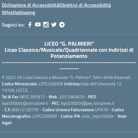
Dichiazione di Accessibilità
Obiettivi di Accessibilità
Whistleblowing
Seguici su:
LICEO "G. PALMIERI"
Liceo Classico/Musicale/Quadriennale con Indirizzi di
Potenziamento
--------------------------------------------------------------
---------
© 2022-26 Liceo Classico e Musicale "G. Palmieri". Tutti i diritti Riservati.
Codice Ministeriale
: LEPC03000R
Indirizzo:
Viale dell'Università 12,
73100, LECCE.
Tel.& Fax
0832.305912 -
Mob.
333.3360625 -
PEO
:
lepc03000r@istruzione.it -
PEC
: lepc03000r@pec.istruzione.it
-
C.F.
80012130755 -
Codice Univoco Fatturazione
UFIX7A -
Codice
Meccanografico
: LEPC03000R -
Codice IPA
: istsc_lepc03000r -
Note
legali