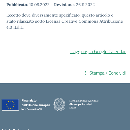
Pubblicato:
10.09.2022
-
Revisione:
26.11.2022
Eccetto dove diversamente specificato, questo articolo è
stato rilasciato sotto Licenza Creative Commons Attribuzione
4.0 Italia.
+ aggiungi a Google Calendar
Stampa / Condividi
Liceo Classico e Musicale
Giuseppe Palmieri
Lecce
— Visita la pagina iniziale della scuola