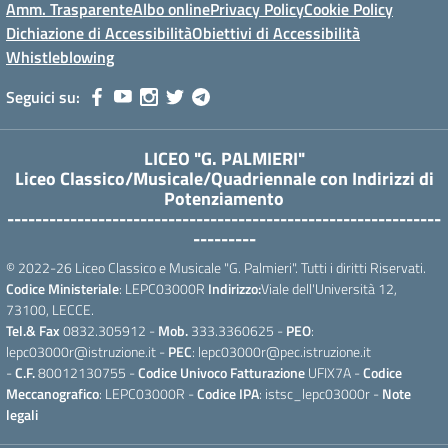
Amm. Trasparente
Albo online
Privacy Policy
Cookie Policy
Dichiazione di Accessibilità
Obiettivi di Accessibilità
Whistleblowing
Seguici su:
LICEO "G. PALMIERI"
Liceo Classico/Musicale/Quadriennale con Indirizzi di
Potenziamento
--------------------------------------------------------------
---------
© 2022-26 Liceo Classico e Musicale "G. Palmieri". Tutti i diritti Riservati.
Codice Ministeriale
: LEPC03000R
Indirizzo:
Viale dell'Università 12,
73100, LECCE.
Tel.& Fax
0832.305912 -
Mob.
333.3360625 -
PEO
:
lepc03000r@istruzione.it -
PEC
: lepc03000r@pec.istruzione.it
-
C.F.
80012130755 -
Codice Univoco Fatturazione
UFIX7A -
Codice
Meccanografico
: LEPC03000R -
Codice IPA
: istsc_lepc03000r -
Note
legali