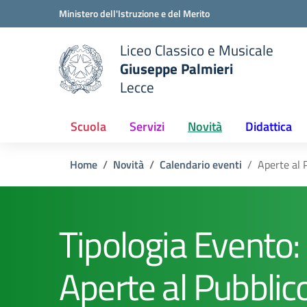
Vai ai contenuti
Vai al menu di navigazione
Vai al footer
Ministero dell'Istruzione e del Merito
Liceo Classico e Musicale
Giuseppe Palmieri
Lecce
e della scuola
— Visita la pagina iniziale del
Scuola
Servizi
Novità
Didattica
Home
Novità
Calendario eventi
Aperte al 
Tipologia Evento:
Aperte al Pubblic