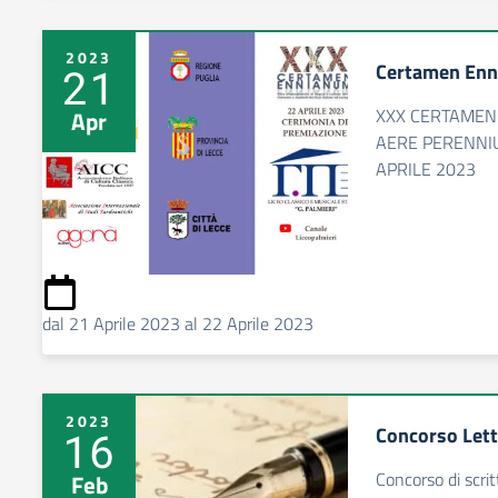
2023
Certamen Enn
21
XXX CERTAME
Apr
AERE PERENNIUS
APRILE 2023
dal 21 Aprile 2023 al 22 Aprile 2023
2023
Concorso Lett
16
Concorso di scrit
Feb