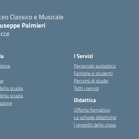
ceo Classico e Musicale
iuseppe Palmieri
ecce
Visita la pagina iniziale della scuola
la
I Servizi
zione
Personale scolastico
Famiglie e studenti
ne
Percorsi di studio
della scuola
Tutti i servizi
della scuola
Didattica
azione
Offerta formativa
Le schede didattiche
I progetti delle classi