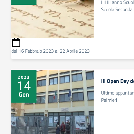
I II III anno Scu
Scuola Secondari
dal 16 Febbraio 2023 al 22 Aprile 2023
2023
III Open Day 
14
Ultimo appuntam
Gen
Palmieri