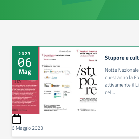
2023
Stupore e cult
06
Notte Nazionale 
Mag
quest’anno la Fo
attivamente il Li
del ...
6 Maggio 2023