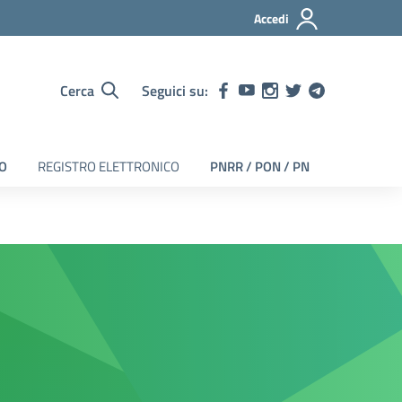
Accedi
Cerca
Seguici su:
EO
REGISTRO ELETTRONICO
PNRR / PON / PN