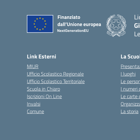
Li
G
L
— 
Link Esterni
La Scuo
MIUR
Presenta
Ufficio Scolastico Regionale
I luoghi
Ufficio Scolastico Territoriale
Le perso
Scuola in Chiaro
I numeri 
Iscrizioni On Line
Le carte 
Invalsi
Organizz
Comune
La storia