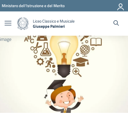
Vai ai contenuti
Vai al menu di navigazione
Vai al footer
Ministero dell'Istruzione e del Merito
Liceo Classico e Musicale
Giuseppe Palmieri
— Visita la pagina iniziale della scuola
image