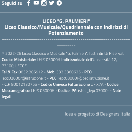
Seguici su:
LICEO "G. PALMIERI"
Liceo Classico/Musicale/Quadriennale con Indirizzi di
Potenziamento
--------------------------------------------------------------
---------
© 2022-26 Liceo Classico e Musicale "G. Palmieri". Tutti i diritti Riservati.
Codice Ministeriale
: LEPC03000R
Indirizzo:
Viale dell'Università 12,
73100, LECCE.
Tel.& Fax
0832.305912 -
Mob.
333.3360625 -
PEO
:
lepc03000r@istruzione.it -
PEC
: lepc03000r@pec.istruzione.it
-
C.F.
80012130755 -
Codice Univoco Fatturazione
UFIX7A -
Codice
Meccanografico
: LEPC03000R -
Codice IPA
: istsc_lepc03000r -
Note
legali
Idea e progetto di Designers Italia