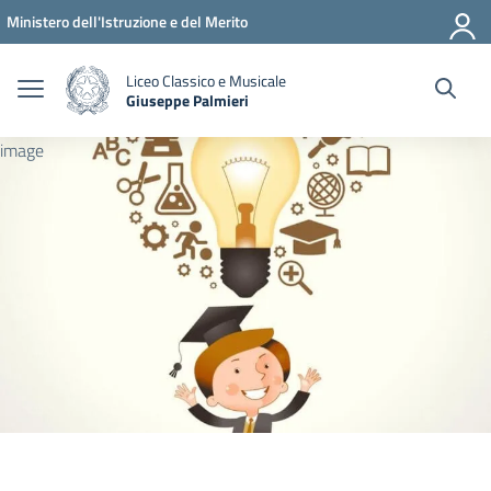
Vai ai contenuti
Vai al menu di navigazione
Vai al footer
Ministero dell'Istruzione e del Merito
Liceo Classico e Musicale
Giuseppe Palmieri
— Visita la pagina iniziale della scuola
image