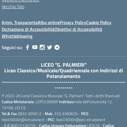
Vecchio Sito
Amm. Trasparente
Albo online
Privacy Policy
Cookie Policy
Dichiazione di Accessibilità
Obiettivi di Accessibilità
Whistleblowing
Seguici su:
LICEO "G. PALMIERI"
Liceo Classico/Musicale/Quadriennale con Indirizzi di
Potenziamento
--------------------------------------------------------------
---------
© 2022-26 Liceo Classico e Musicale "G. Palmieri". Tutti i diritti Riservati.
Codice Ministeriale
: LEPC03000R
Indirizzo:
Viale dell'Università 12,
73100, LECCE.
Tel.& Fax
0832.305912 -
Mob.
333.3360625 -
PEO
:
lepc03000r@istruzione.it -
PEC
: lepc03000r@pec.istruzione.it
-
C.F.
80012130755 -
Codice Univoco Fatturazione
UFIX7A -
Codice