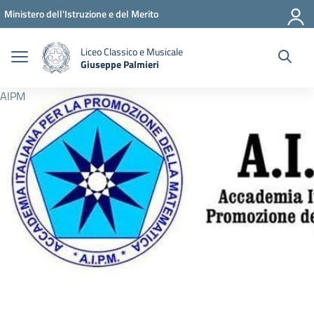
Vai ai contenuti
Vai al menu di navigazione
Vai al footer
Ministero dell'Istruzione e del Merito
Liceo Classico e Musicale
Giuseppe Palmieri
— Visita la pagina iniziale della scuola
AIPM