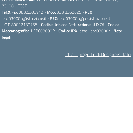
73100, LECCE.
Tel.& Fax
0832.305912 -
Mob.
333.3360625 -
PEO
:
lepc03000r@istruzione.it -
PEC
: lepc03000r@pec.istruzione.it
-
C.F.
80012130755 -
Codice Univoco Fatturazione
UFIX7A -
Codice
Meccanografico
: LEPC03000R -
Codice IPA
: istsc_lepc03000r -
Note
legali
Idea e progetto di Designers Italia