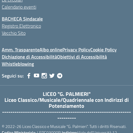
Calendario eventi
BACHECA Sindacale
Registro Elettronico
Vecchio Sito
Amm. Trasparente
Albo online
Privacy Policy
Cookie Policy
Dichiazione di Accessibilità
Obiettivi di Accessibilità
Whistleblowing
Seguici su:
LICEO "G. PALMIERI"
Liceo Classico/Musicale/Quadriennale con Indirizzi di
Potenziamento
--------------------------------------------------------------
---------
© 2022-26 Liceo Classico e Musicale "G. Palmieri". Tutti i diritti Riservati.
Codice Ministeriale
: LEPC03000R
Indirizzo:
Viale dell'Università 12,