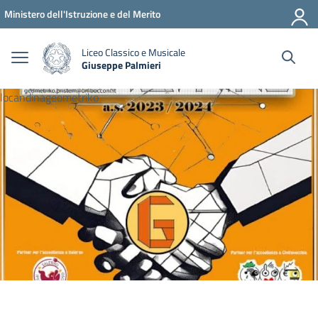
Vai ai contenuti
Vai al menu di navigazione
Vai al footer
Ministero dell'Istruzione e del Merito
Liceo Classico e Musicale
Giuseppe Palmieri
— Visita la pagina iniziale della scuola
locandinageometriko