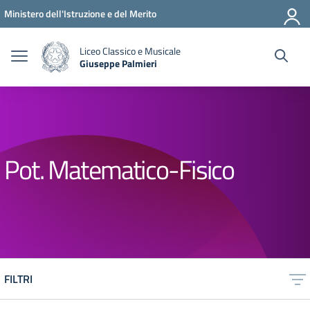
Vai ai contenuti
Vai al menu di navigazione
Vai al footer
Ministero dell'Istruzione e del Merito
Liceo Classico e Musicale
Giuseppe Palmieri
— Visita la pagina iniziale della scuola
Pot. Matematico-Fisico
FILTRI