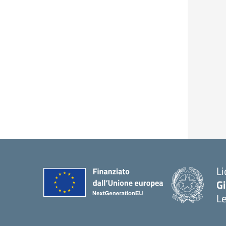
Li
G
L
— 