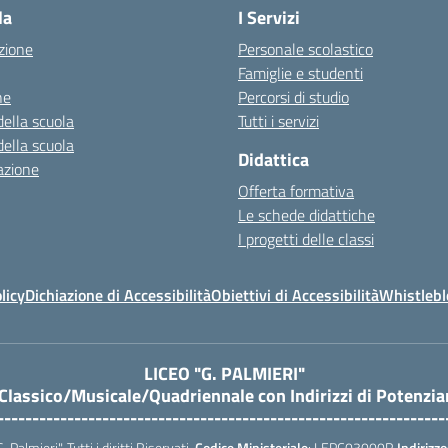
la
I Servizi
zione
Personale scolastico
Famiglie e studenti
ne
Percorsi di studio
della scuola
Tutti i servizi
della scuola
Didattica
azione
Offerta formativa
Le schede didattiche
I progetti delle classi
licy
Dichiazione di Accessibilità
Obiettivi di Accessibilità
Whistleb
LICEO "G. PALMIERI"
 Classico/Musicale/Quadriennale con Indirizzi di Potenzi
----------------------------------------------------------------
almieri". Tutti i diritti Riservati.
Codice Ministeriale
: LEPC03000R
Indirizzo