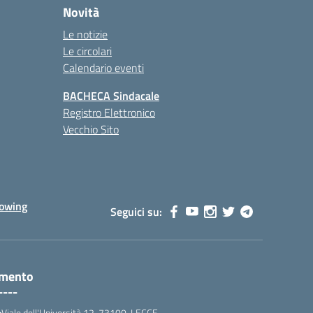
Novità
Le notizie
Le circolari
Calendario eventi
BACHECA Sindacale
Registro Elettronico
Vecchio Sito
lowing
Seguici su:
amento
----
:
Viale dell'Università 12, 73100, LECCE.