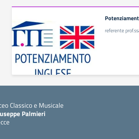
Potenziament
referente prof.ss
ceo Classico e Musicale
iuseppe Palmieri
ecce
Visita la pagina iniziale della scuola