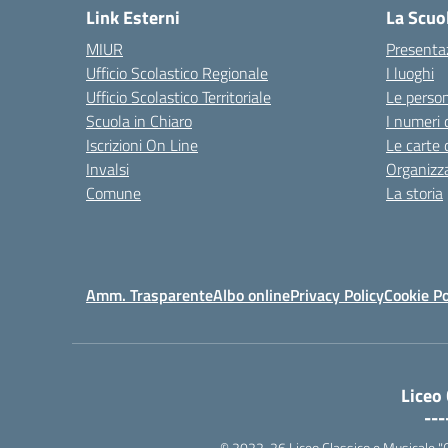
Link Esterni
La Scuo
MIUR
Presenta
Ufficio Scolastico Regionale
I luoghi
Ufficio Scolastico Territoriale
Le perso
Scuola in Chiaro
I numeri 
Iscrizioni On Line
Le carte 
Invalsi
Organizz
Comune
La storia
Amm. Trasparente
Albo online
Privacy Policy
Cookie Po
Liceo
---
© 2022-26 Liceo Classico e Musicale "G. P