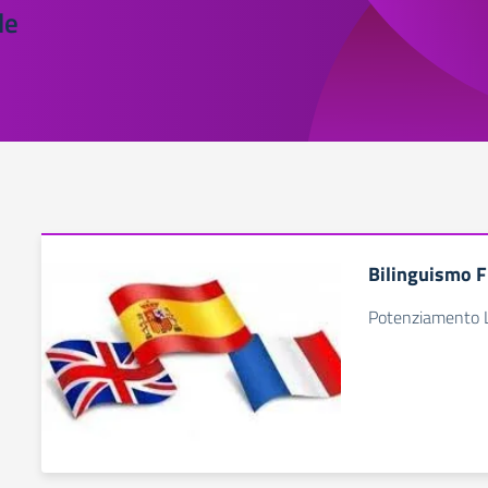
le
Bilinguismo 
Potenziamento L