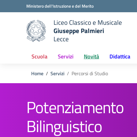
Vai ai contenuti
Vai al menu di navigazione
Vai al footer
Ministero dell'Istruzione e del Merito
Liceo Classico e Musicale
Giuseppe Palmieri
Lecce
e della scuola
— Visita la pagina iniziale del
Scuola
Servizi
Novità
Didattica
Home
Servizi
Percorsi di Studio
Potenziamento
Bilinguistico