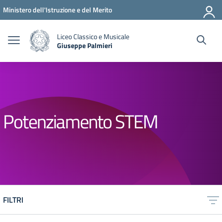
Vai ai contenuti
Vai al menu di navigazione
Vai al footer
Ministero dell'Istruzione e del Merito
Liceo Classico e Musicale
Giuseppe Palmieri
— Visita la pagina iniziale della scuola
Potenziamento STEM
FILTRI