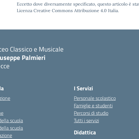
Eccetto dove diversamente specificato, questo articolo è stat
Licenza Creative Commons Attribuzione 4.0 Italia.
ceo Classico e Musicale
iuseppe Palmieri
ecce
Visita la pagina iniziale della scuola
la
I Servizi
zione
Personale scolastico
Famiglie e studenti
ne
Percorsi di studio
della scuola
Tutti i servizi
della scuola
Didattica
azione