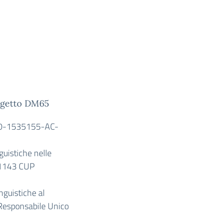
rogetto DM65
0-1535155-AC-
uistiche nelle
-1143 CUP
guistiche al
Responsabile Unico