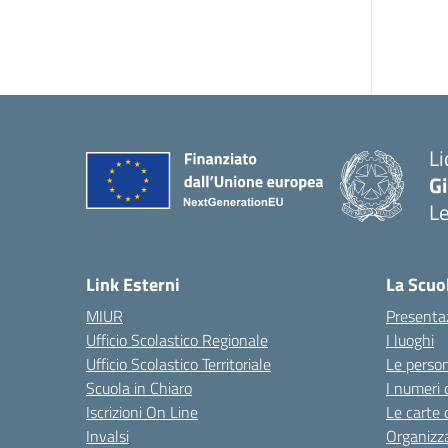
Li
G
L
— 
Link Esterni
La Scuo
MIUR
Presenta
Ufficio Scolastico Regionale
I luoghi
Ufficio Scolastico Territoriale
Le perso
Scuola in Chiaro
I numeri 
Iscrizioni On Line
Le carte 
Invalsi
Organizz