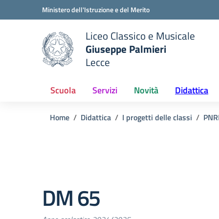
Vai ai contenuti
Vai al menu di navigazione
Vai al footer
Ministero dell'Istruzione e del Merito
Liceo Classico e Musicale
Giuseppe Palmieri
Lecce
e della scuola
— Visita la pagina iniziale del
Scuola
Servizi
Novità
Didattica
Home
Didattica
I progetti delle classi
PNR
DM 65