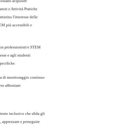
possano acquisire
ori e Attività Pratiche
tturino l'interesse delle
M più accessibili e
on professionisti/e STEM
esse e agli studenti
specifiche.
ema di monitoraggio continuo
ero affrontare
ente inclusivo che sfida gli
re, apprezzare e perseguire