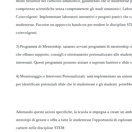
modo flessibile nel curricolo umanistico, garantendo che le studentesse 
competenze scientifiche senza compromettere gli studi umanistici. Laborat
Coinvolgenti: Implementare laboratori interattivi e progetti pratici che ca
studentesse. Favorire un approccio hands-on per rendere le discipline STE
coinvolgenti.
3) Programmi di Mentorship: saranno avviati programmi di mentorship c
che offrano supporto, consigli e orientamento personalizzato alle student
interessati. Questi programmi possono aiutare a superare barriere e sfide 
4) Monitoraggio e Interventi Personalizzati: sarà implementato un sist
per identificare potenziali sfide che le studentesse e gli studenti potrebb
Adottando queste azioni specifiche, la scuola si impegna a creare un ambi
stereotipi di genere e offre a tutte le studentesse l'opportunità di esplora
carriere nelle discipline STEM