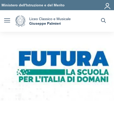
Vai ai contenuti
Vai al menu di navigazione
Vai al footer
Ministero dell'Istruzione e del Merito
Liceo Classico e Musicale
a
Giuseppe Palmieri
— Visita la pagina iniziale della scuola