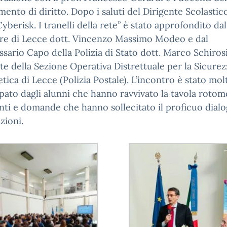
mento di diritto. Dopo i saluti del Dirigente Scolastico
yberisk. I tranelli della rete” è stato approfondito dal
re di Lecce dott. Vincenzo Massimo Modeo e dal
ario Capo della Polizia di Stato dott. Marco Schirosi
te della Sezione Operativa Distrettuale per la Sicurez
tica di Lecce (Polizia Postale). L’incontro è stato mol
pato dagli alunni che hanno ravvivato la tavola roto
nti e domande che hanno sollecitato il proficuo dial
uzioni.