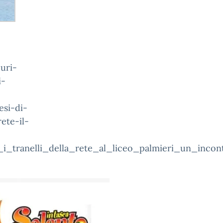
uri-
i-
esi-di-
ete-il-
isk_i_tranelli_della_rete_al_liceo_palmieri_un_inco