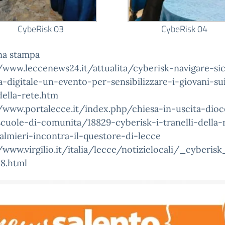
CybeRisk 03
CybeRisk 04
na stampa
/www.leccenews24.it/attualita/cyberisk-navigare-sic
a-digitale-un-evento-per-sensibilizzare-i-giovani-su
della-rete.htm
/www.portalecce.it/index.php/chiesa-in-uscita-dioc
cuole-di-comunita/18829-cyberisk-i-tranelli-della-r
almieri-incontra-il-questore-di-lecce
//www.virgilio.it/italia/lecce/notizielocali/_cyber
18.html