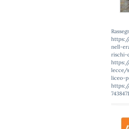
Rasseg
https:/
nell-er
rischi-
https:/
lecce/s
liceo-p
https:
743847