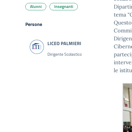
Alunni
Insegnanti
Diparti
tema “C
Questo
Persone
Commiss
Dirigen
Ciberne
Dirigente Scolastico
parteci
interve
le istit