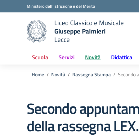
Vai ai contenuti
Vai al menu di navigazione
Vai al footer
Ministero dell'Istruzione e del Merito
Liceo Classico e Musicale
Giuseppe Palmieri
Lecce
e della scuola
— Visita la pagina iniziale del
Scuola
Servizi
Novità
Didattica
Home
Novità
Rassegna Stampa
Secondo a
Secondo appuntam
della rassegna LEX.