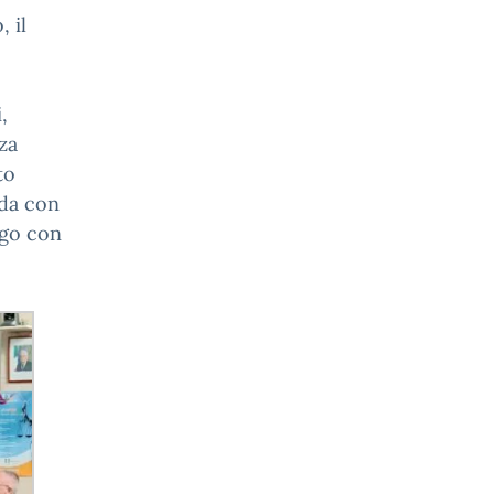
, il
,
za
to
mda con
ogo con