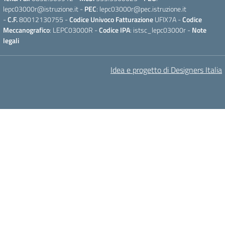
lepc03000r@istruzione.it -
PEC
: lepc03000r@pec.istruzione.it
-
C.F.
80012130755 -
Codice Univoco Fatturazione
UFIX7A -
Codice
Meccanografico
: LEPC03000R -
Codice IPA
: istsc_lepc03000r -
Note
legali
Idea e progetto di Designers Italia