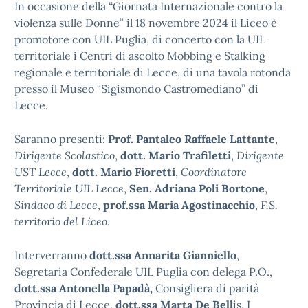
In occasione della “Giornata Internazionale contro la
violenza sulle Donne” il 18 novembre 2024 il Liceo è
promotore con UIL Puglia, di concerto con la UIL
territoriale i Centri di ascolto Mobbing e Stalking
regionale e territoriale di Lecce, di una tavola rotonda
presso il Museo “Sigismondo Castromediano” di
Lecce.
Saranno presenti:
Prof. Pantaleo Raffaele Lattante
,
Dirigente Scolastico
,
dott. Mario Trafiletti
,
Dirigente
UST Lecce
,
dott. Mario Fioretti
,
Coordinatore
Territoriale UIL Lecce
,
Sen. Adriana Poli Bortone
,
Sindaco di Lecce
,
prof.ssa Maria Agostinacchio
,
F.S.
territorio del Liceo
.
Interverranno
dott.ssa Annarita Gianniello
,
Segretaria Confederale UIL Puglia con delega P.O.,
dott.ssa Antonella Papadà,
Consigliera di parità
Provincia di Lecce,
dott.ssa Marta De Bell
is, I