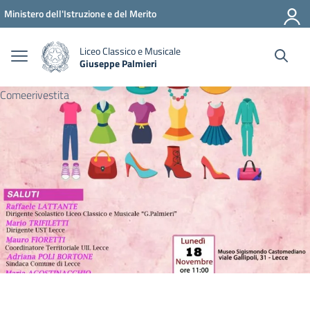
Vai ai contenuti
Vai al menu di navigazione
Vai al footer
Ministero dell'Istruzione e del Merito
Liceo Classico e Musicale
Giuseppe Palmieri
— Visita la pagina iniziale della scuola
Comeerivestita