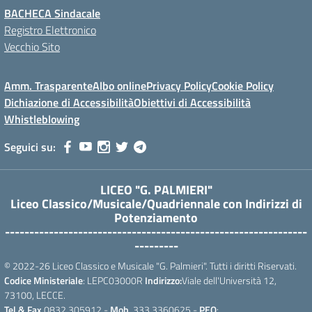
BACHECA Sindacale
Registro Elettronico
Vecchio Sito
Amm. Trasparente
Albo online
Privacy Policy
Cookie Policy
Dichiazione di Accessibilità
Obiettivi di Accessibilità
Whistleblowing
Seguici su:
LICEO "G. PALMIERI"
Liceo Classico/Musicale/Quadriennale con Indirizzi di
Potenziamento
--------------------------------------------------------------
---------
© 2022-26 Liceo Classico e Musicale "G. Palmieri". Tutti i diritti Riservati.
Codice Ministeriale
: LEPC03000R
Indirizzo:
Viale dell'Università 12,
73100, LECCE.
Tel.& Fax
0832.305912 -
Mob.
333.3360625 -
PEO
: