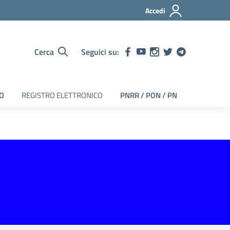
Accedi
Cerca
Seguici su:
EO
REGISTRO ELETTRONICO
PNRR / PON / PN