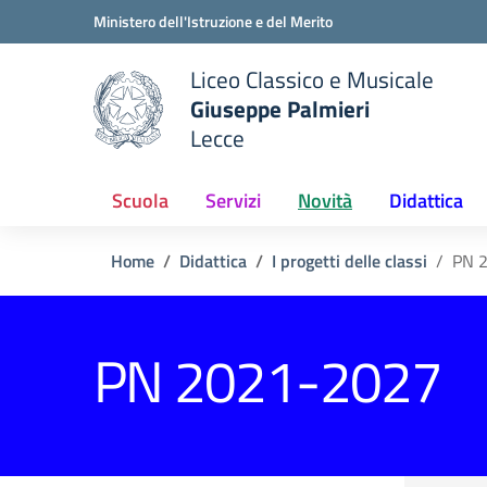
Vai ai contenuti
Vai al menu di navigazione
Vai al footer
Ministero dell'Istruzione e del Merito
Liceo Classico e Musicale
Giuseppe Palmieri
Lecce
e della scuola
— Visita la pagina iniziale del
Scuola
Servizi
Novità
Didattica
Home
Didattica
I progetti delle classi
PN 
PN 2021-2027