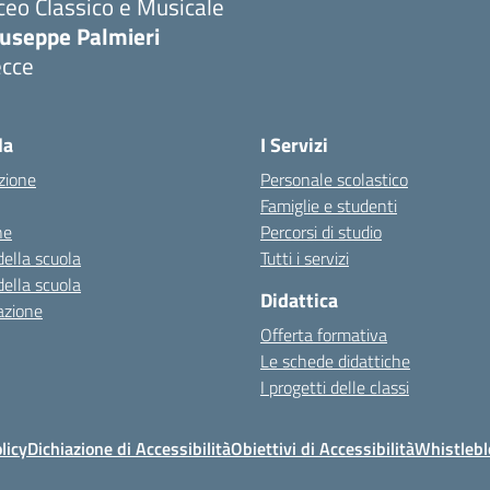
ceo Classico e Musicale
iuseppe Palmieri
ecce
Visita la pagina iniziale della scuola
la
I Servizi
zione
Personale scolastico
Famiglie e studenti
ne
Percorsi di studio
della scuola
Tutti i servizi
della scuola
Didattica
azione
Offerta formativa
Le schede didattiche
I progetti delle classi
licy
Dichiazione di Accessibilità
Obiettivi di Accessibilità
Whistleb