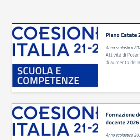
Piano Estate
Anno scolastico 2
Attività di Pote
di aumento della
Formazione de
docente 2026
Anno scolastico 2