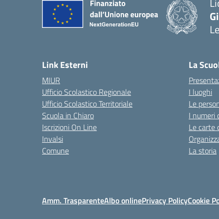
Li
G
L
— 
Link Esterni
La Scuo
MIUR
Presenta
Ufficio Scolastico Regionale
I luoghi
Ufficio Scolastico Territoriale
Le perso
Scuola in Chiaro
I numeri 
Iscrizioni On Line
Le carte 
Invalsi
Organizz
Comune
La storia
Amm. Trasparente
Albo online
Privacy Policy
Cookie Po