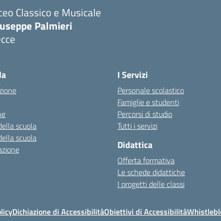
ceo Classico e Musicale
iuseppe Palmieri
ecce
Visita la pagina iniziale della scuola
la
I Servizi
zione
Personale scolastico
Famiglie e studenti
ne
Percorsi di studio
della scuola
Tutti i servizi
della scuola
Didattica
azione
Offerta formativa
Le schede didattiche
I progetti delle classi
licy
Dichiazione di Accessibilità
Obiettivi di Accessibilità
Whistleb