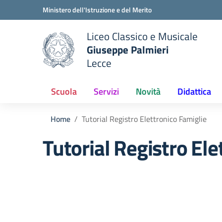
Vai ai contenuti
Vai al menu di navigazione
Vai al footer
Ministero dell'Istruzione e del Merito
Liceo Classico e Musicale
Giuseppe Palmieri
Lecce
e della scuola
— Visita la pagina iniziale del
Scuola
Servizi
Novità
Didattica
Home
Tutorial Registro Elettronico Famiglie
Tutorial Registro Ele