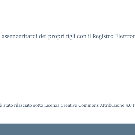
senzeritardi dei propri figli con il Registro Elettro
è stato rilasciato sotto Licenza Creative Commons Attribuzione 4.0 It