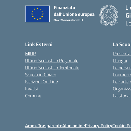
Li
G
L
— 
Link Esterni
La Scuo
MIUR
Presenta
Ufficio Scolastico Regionale
I luoghi
Ufficio Scolastico Territoriale
Le perso
Scuola in Chiaro
I numeri 
Iscrizioni On Line
Le carte 
Invalsi
Organizz
Comune
La storia
Amm. Trasparente
Albo online
Privacy Policy
Cookie Po