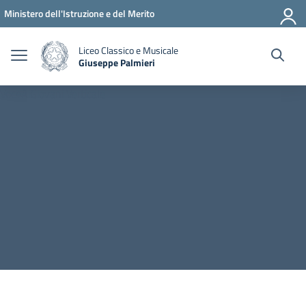
Vai ai contenuti
Vai al menu di navigazione
Vai al footer
Ministero dell'Istruzione e del Merito
Liceo Classico e Musicale
Giuseppe Palmieri
— Visita la pagina iniziale della scuola
VoceAiGiovani Verticale