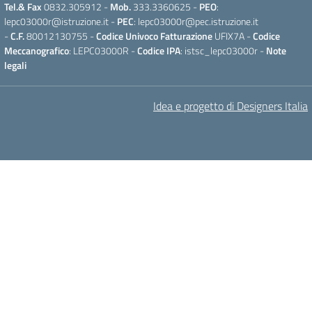
Tel.& Fax
0832.305912 -
Mob.
333.3360625 -
PEO
:
lepc03000r@istruzione.it -
PEC
: lepc03000r@pec.istruzione.it
-
C.F.
80012130755 -
Codice Univoco Fatturazione
UFIX7A -
Codice
Meccanografico
: LEPC03000R -
Codice IPA
: istsc_lepc03000r -
Note
legali
Idea e progetto di Designers Italia