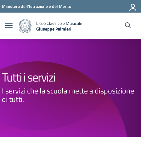
Vai ai contenuti
Vai al menu di navigazione
Vai al footer
Ministero dell'Istruzione e del Merito
Liceo Classico e Musicale
Giuseppe Palmieri
— Visita la pagina iniziale della scuola
Tutti i servizi
I servizi che la scuola mette a disposizione
di tutti.