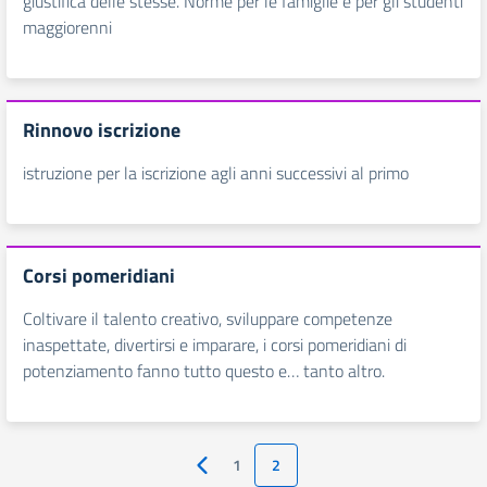
giustifica delle stesse. Norme per le famiglie e per gli studenti
maggiorenni
Rinnovo iscrizione
istruzione per la iscrizione agli anni successivi al primo
Corsi pomeridiani
Coltivare il talento creativo, sviluppare competenze
inaspettate, divertirsi e imparare, i corsi pomeridiani di
potenziamento fanno tutto questo e… tanto altro.
1
2
Pagina precedente