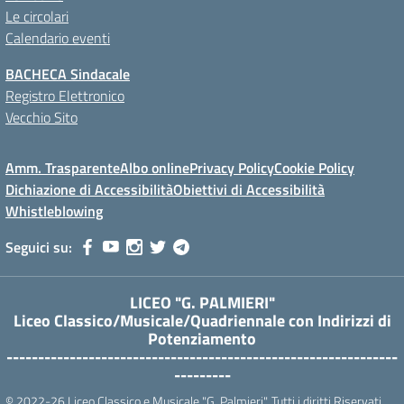
Le circolari
Calendario eventi
BACHECA Sindacale
Registro Elettronico
Vecchio Sito
Amm. Trasparente
Albo online
Privacy Policy
Cookie Policy
Dichiazione di Accessibilità
Obiettivi di Accessibilità
Whistleblowing
Seguici su:
LICEO "G. PALMIERI"
Liceo Classico/Musicale/Quadriennale con Indirizzi di
Potenziamento
--------------------------------------------------------------
---------
© 2022-26 Liceo Classico e Musicale "G. Palmieri". Tutti i diritti Riservati.