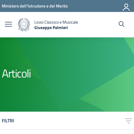
Vai ai contenuti
Vai al menu di navigazione
Vai al footer
Ministero dell'Istruzione e del Merito
Liceo Classico e Musicale
Giuseppe Palmieri
— Visita la pagina iniziale della scuola
Articoli
FILTRI