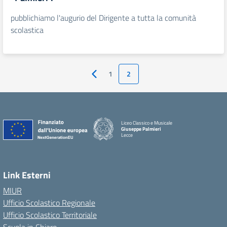
pubblichiamo l'augurio del Dirigente a tutta la comunità
scolastica
1
2
Pagina precedente
Liceo Classico e Musicale
Giuseppe Palmieri
Lecce
— Visita la pagina iniziale della scuola
Link Esterni
MIUR
Ufficio Scolastico Regionale
Ufficio Scolastico Territoriale