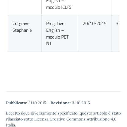
English –
modulo IELTS
Cotgrave
Prog. Live
20/10/2015
31/0
Stephanie
English –
modulo PET
B1
Pubblicato:
31.10.2015
-
Revisione:
31.10.2015
Eccetto dove diversamente specificato, questo articolo è stato
rilasciato sotto Licenza Creative Commons Attribuzione 4.0
Italia.