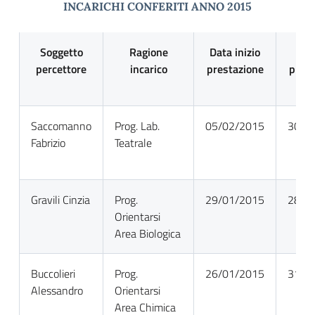
INCARICHI CONFERITI ANNO 2015
Soggetto
Ragione
Data inizio
Data
percettore
incarico
prestazione
prest
Saccomanno
Prog. Lab.
05/02/2015
30/0
Fabrizio
Teatrale
Gravili Cinzia
Prog.
29/01/2015
28/0
Orientarsi
Area Biologica
Buccolieri
Prog.
26/01/2015
31/0
Alessandro
Orientarsi
Area Chimica