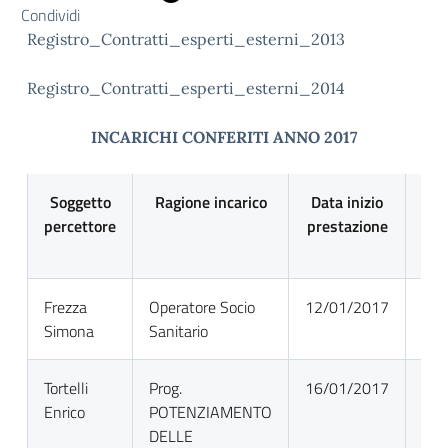
Condividi
Registro_Contratti_esperti_esterni_2013
Registro_Contratti_esperti_esterni_2014
INCARICHI CONFERITI ANNO 2017
Soggetto
Ragione incarico
Data inizio
Da
percettore
prestazione
pre
Frezza
Operatore Socio
12/01/2017
31/
Simona
Sanitario
Tortelli
Prog.
16/01/2017
10/
Enrico
POTENZIAMENTO
DELLE