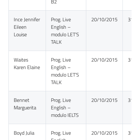
B2
Ince Jennifer
Prog. Live
20/10/2015
31/0
Eileen
English –
Louise
modulo LET’S
TALK
Waites
Prog. Live
20/10/2015
31/0
Karen Elaine
English –
modulo LET’S
TALK
Bennet
Prog. Live
20/10/2015
31/0
Marguerita
English –
modulo IELTS
Boyd Julia
Prog. Live
20/10/2015
31/0