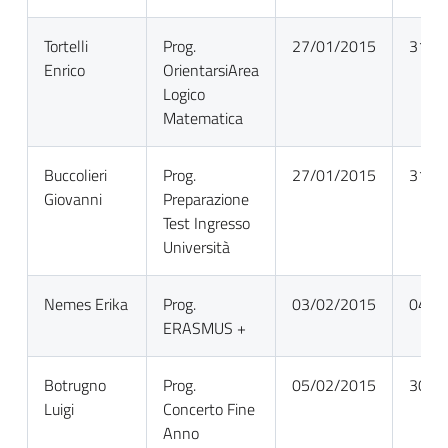
Tortelli
Prog.
27/01/2015
31/0
Enrico
OrientarsiArea
Logico
Matematica
Buccolieri
Prog.
27/01/2015
31/0
Giovanni
Preparazione
Test Ingresso
Università
Nemes Erika
Prog.
03/02/2015
04/0
ERASMUS +
Botrugno
Prog.
05/02/2015
30/0
Luigi
Concerto Fine
Anno