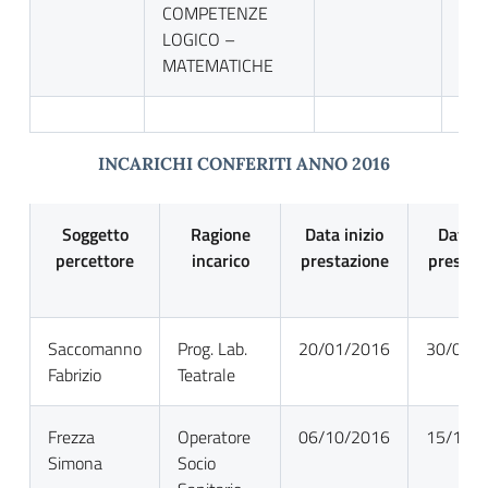
COMPETENZE
LOGICO –
MATEMATICHE
INCARICHI CONFERITI ANNO 2016
Soggetto
Ragione
Data inizio
Data f
percettore
incarico
prestazione
prestaz
Saccomanno
Prog. Lab.
20/01/2016
30/05/
Fabrizio
Teatrale
Frezza
Operatore
06/10/2016
15/12/
Simona
Socio