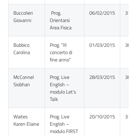
Buccolieri
Prog.
06/02/2015
31/0
Giovanni
Orientarsi
Area Fisica
Bubbico
Prog. “III
01/03/2015
30/0
Carolina
concerto di
fine anno”
McConnel
Prog. Live
28/03/2015
30/0
Siobhan
English –
modulo Let’s
Talk
Waites
Prog. Live
20/10/2015
31/0
Karen Elaine
English –
modulo FIRST