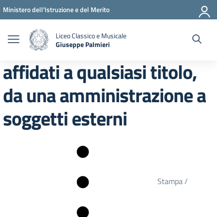
Vai ai contenuti
Vai al menu di navigazione
Vai al footer
Ministero dell'Istruzione e del Merito
Liceo Classico e Musicale
Giuseppe Palmieri
— Visita la pagina iniziale della scuola
affidati a qualsiasi titolo,
da una amministrazione a
soggetti esterni
Stampa /