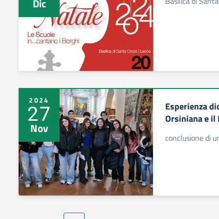
Basilica di Sant
Dic
2024
Esperienza did
27
Orsiniana e il
Nov
conclusione di un