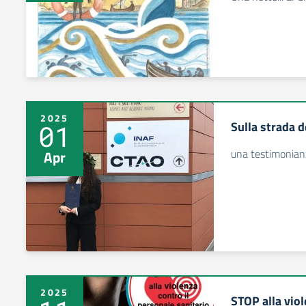
2025
Sulla strada de
01
una testimonian
Apr
2025
STOP alla viol