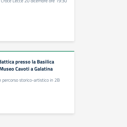
a Croce Lecce 20 dicembre ore 19:30
attica presso la Basilica
 Museo Cavoti a Galatina
 percorso storico-artistico in 2B