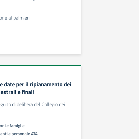
ione al palmieri
 date per il ripianamento dei
trali e finali
guito di delibera del Collegio dei
unni e famiglie
centi e personale ATA