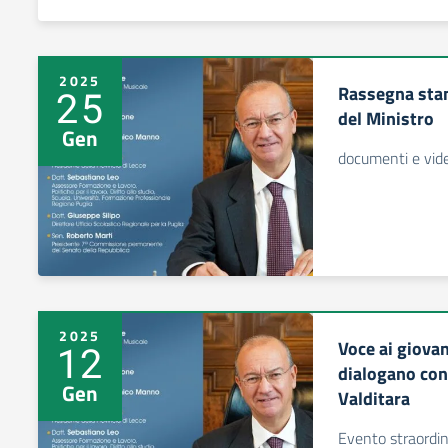
2025
Rassegna stam
25
del Ministro
Gen
documenti e vide
2025
Voce ai giovan
12
dialogano con
Gen
Valditara
Evento straordina