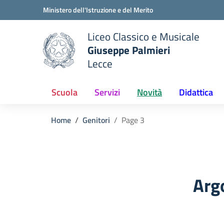
Vai ai contenuti
Vai al menu di navigazione
Vai al footer
Ministero dell'Istruzione e del Merito
Liceo Classico e Musicale
Giuseppe Palmieri
Lecce
e della scuola
— Visita la pagina iniziale del
Scuola
Servizi
Novità
Didattica
Home
Genitori
Page 3
Arg