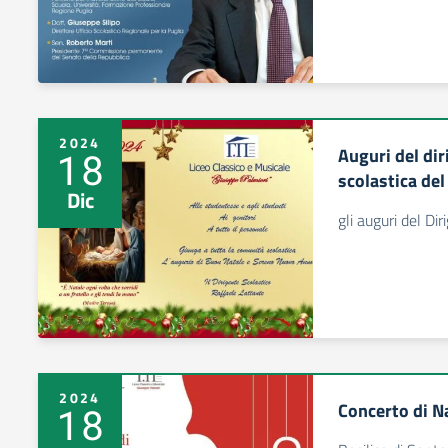
2024
Auguri del dir
18
scolastica del
Dic
gli auguri del Dir
2024
Concerto di N
18