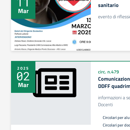
11
sanitario
Mar
evento di rifless
2025
02
circ. n.479
Comunicazione
Mar
DDFF quadrimes
informazioni a se
Docenti
Circolari per al
Circolari per do