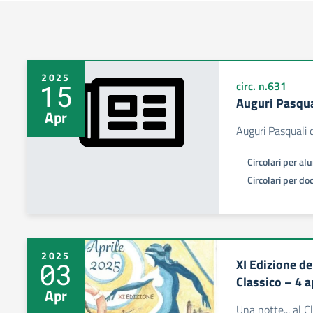
2025
15
circ. n.631
Auguri Pasqua
Apr
Auguri Pasquali 
Circolari per al
Circolari per do
2025
XI Edizione de
03
Classico – 4 a
Apr
Una notte... al C