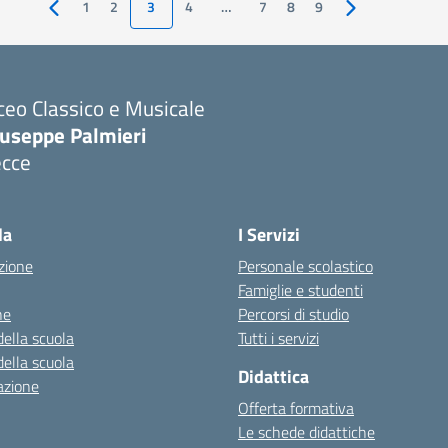
1
2
3
4
…
7
8
9
Pagina precedente
Pagina successi
ceo Classico e Musicale
iuseppe Palmieri
ecce
Visita la pagina iniziale della scuola
la
I Servizi
zione
Personale scolastico
Famiglie e studenti
ne
Percorsi di studio
della scuola
Tutti i servizi
della scuola
Didattica
azione
Offerta formativa
Le schede didattiche