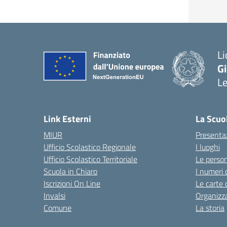
Li
G
L
— 
Link Esterni
La Scuo
MIUR
Presenta
Ufficio Scolastico Regionale
I luoghi
Ufficio Scolastico Territoriale
Le perso
Scuola in Chiaro
I numeri 
Iscrizioni On Line
Le carte 
Invalsi
Organizz
Comune
La storia