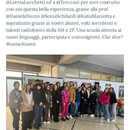
@LoretaLucchetti
ed a
@Treccani
per aver costruito
con noi questa bella esperienza, grazie alla prof
@DanielaNuzzo
@SoniaSchilardi
@KatiaMazzotta
e
soprattutto grazie ai nostri alunni, volti sorridenti e
talenti radiofonici della 5M e 2F. Una scuola attenta ai
nuovi linguaggi, partecipata e coinvolgente. Che dire?
#uniscitianoi