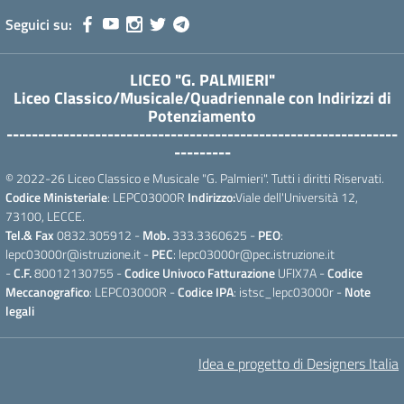
Seguici su:
LICEO "G. PALMIERI"
Liceo Classico/Musicale/Quadriennale con Indirizzi di
Potenziamento
--------------------------------------------------------------
---------
© 2022-26 Liceo Classico e Musicale "G. Palmieri". Tutti i diritti Riservati.
Codice Ministeriale
: LEPC03000R
Indirizzo:
Viale dell'Università 12,
73100, LECCE.
Tel.& Fax
0832.305912 -
Mob.
333.3360625 -
PEO
:
lepc03000r@istruzione.it -
PEC
: lepc03000r@pec.istruzione.it
-
C.F.
80012130755 -
Codice Univoco Fatturazione
UFIX7A -
Codice
Meccanografico
: LEPC03000R -
Codice IPA
: istsc_lepc03000r -
Note
legali
Idea e progetto di Designers Italia