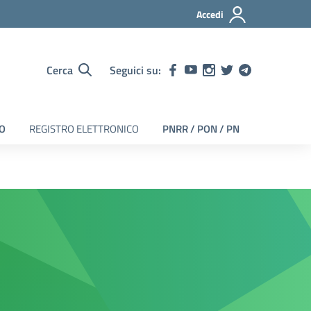
Accedi
Cerca
Seguici su:
EO
REGISTRO ELETTRONICO
PNRR / PON / PN