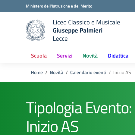
Vai ai contenuti
Vai al menu di navigazione
Vai al footer
Ministero dell'Istruzione e del Merito
Liceo Classico e Musicale
Giuseppe Palmieri
Lecce
e della scuola
— Visita la pagina iniziale del
Scuola
Servizi
Novità
Didattica
Home
Novità
Calendario eventi
Inizio AS
Tipologia Evento:
Inizio AS