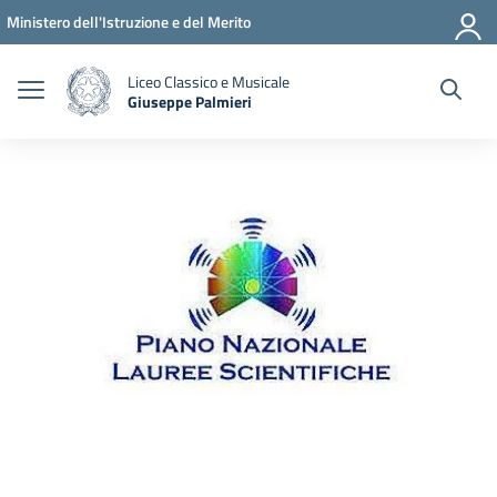
Vai ai contenuti
Vai al menu di navigazione
Vai al footer
Ministero dell'Istruzione e del Merito
Liceo Classico e Musicale
Giuseppe Palmieri
— Visita la pagina iniziale della scuola