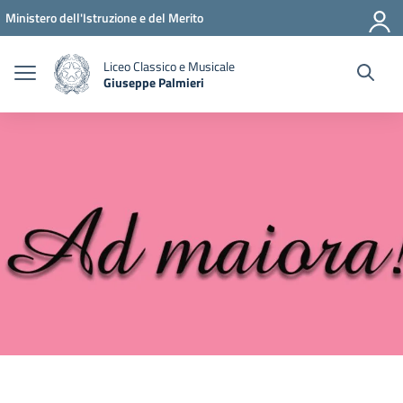
Vai ai contenuti
Vai al menu di navigazione
Vai al footer
Ministero dell'Istruzione e del Merito
Liceo Classico e Musicale
Giuseppe Palmieri
— Visita la pagina iniziale della scuola