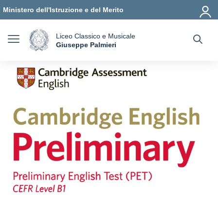
Vai ai contenuti
Vai al menu di navigazione
Vai al footer
Ministero dell'Istruzione e del Merito
Liceo Classico e Musicale
a
Giuseppe Palmieri
— Visita la pagina iniziale della scuola