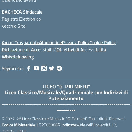
Calendario eventi
BACHECA Sindacale
Registro Elettronico
Vecchio Sito
Amm. Trasparente
Albo online
Privacy Policy
Cookie Policy
Dichiazione di Accessibilità
Obiettivi di Accessibilità
Whistleblowing
Seguici su:
LICEO "G. PALMIERI"
Liceo Classico/Musicale/Quadriennale con Indirizzi di
Potenziamento
--------------------------------------------------------------
---------
© 2022-26 Liceo Classico e Musicale "G. Palmieri". Tutti i diritti Riservati.
Codice Ministeriale
: LEPC03000R
Indirizzo:
Viale dell'Università 12,
73100, LECCE.