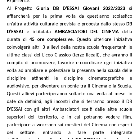
Experience.
Al Progetto
Giuria DB D’ESSAI Giovani
2022/2023
si
affiancherà
per la prima volta da quest’anno scolastico
un’altra attività culturale prevista e proposta
dallo stesso
DB
D’ESSAI
e
intitolata
AMBASCIATORI DEL CINEMA
della
durata di
45 ore complessive
. Questo ulteriore iniziativa
coinvolgerà altri 3 allievi della nostra scuola frequentanti le
ultime classi del Liceo Classico (terze liceali), che avranno il
compito di promuovere, favorire e coordinare ogni iniziativa
volta ad ampliare e potenziare la presenza nella scuola delle
discipline attinenti le discipline cinematografiche e
audiovisive, per diventare un ponte tra il Cinema e la Scuola.
Questi allievi parteciperanno soltanto una volta al mese, in
date da definirsi, agli incontri che si terranno presso il DB
D’ESSAI con gli altri Ambasciatori scelti dalle altre scuole
superiori del territorio, e in cui potranno vedere film,
partecipare a workshop sui mestieri del Cinema con esperti
del settore, entrando a fare parte integrante