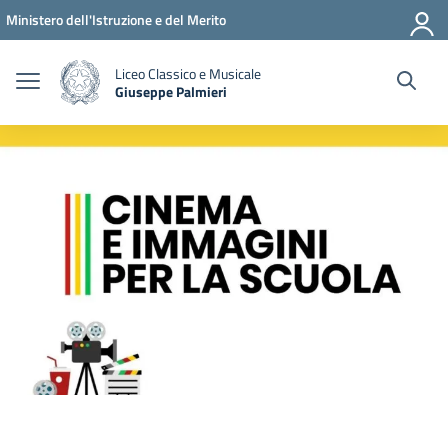
Vai ai contenuti
Vai al menu di navigazione
Vai al footer
Ministero dell'Istruzione e del Merito
Liceo Classico e Musicale
Giuseppe Palmieri
— Visita la pagina iniziale della scuola