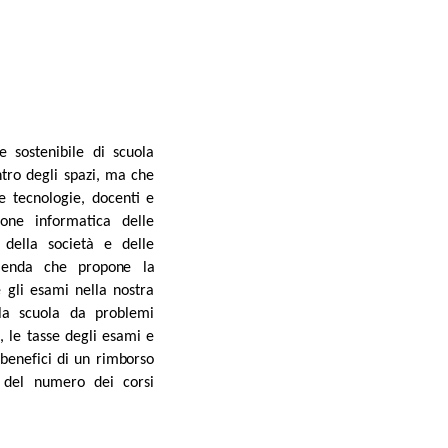
e sostenibile di scuola
ntro degli spazi, ma che
le tecnologie, docenti e
ione informatica delle
 della società e delle
ienda
che
propone
la
 gli esami nella nostra
la scuola da problemi
, le tasse degli esami e
i
b
e
n
e
f
i
c
i
d
i
u
n
ri
mb
orso
 del numero dei corsi