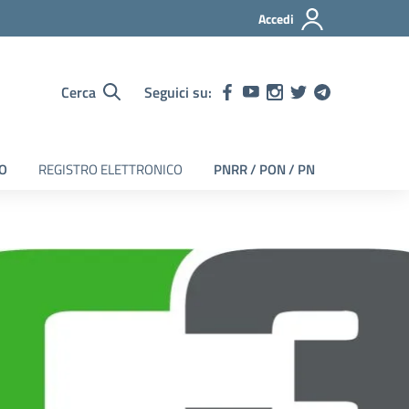
Accedi
Cerca
Seguici su:
EO
REGISTRO ELETTRONICO
PNRR / PON / PN