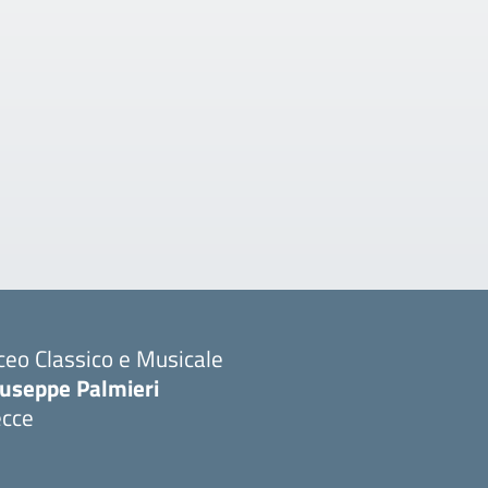
ceo Classico e Musicale
iuseppe Palmieri
ecce
Visita la pagina iniziale della scuola