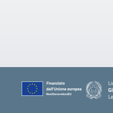
Li
G
L
— 