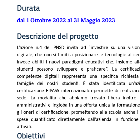
Durata
dal 1 Ottobre 2022 al 31 Maggio 2023
Descrizione del progetto
L’azione n.4 del PNSD invita ad “investire su una vision
digitale, che non si limiti a posizionare le tecnologie al ce
invece abiliti i nuovi paradigmi educativi che, insieme al
studenti possono sviluppare e praticare”. La certificaz
competenze digitali rappresenta una specifica richiesta
famiglie dei nostri studenti. È
stata
identificata
un’
az
certificazione EIPASS internazionale
e
permette di realizzare
sede. La modalità che abbiamo trovato libera inoltre 
amministrativi e ingloba in una offerta unica la formazione
gli oneri di certificazione, promettendo alla scuola
an
ch
e 
sp
es
e
qu
an
t
i
f
i
cat
o
di
rettament
e
d
al
l
’
az
i
e
n
d
a
i
n funzione
attivati.
Obiettivi