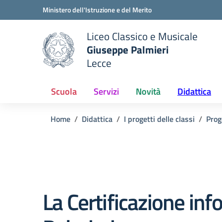
Vai ai contenuti
Vai al menu di navigazione
Vai al footer
Ministero dell'Istruzione e del Merito
Liceo Classico e Musicale
Giuseppe Palmieri
Lecce
e della scuola
— Visita la pagina iniziale del
Scuola
Servizi
Novità
Didattica
Home
Didattica
I progetti delle classi
Prog
La Certificazione inf